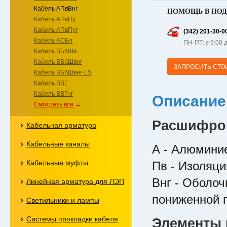
Кабель АПвВнг
ПОМОЩЬ В ПОД
Кабель АПвПу
Кабель АПвПуг
(342) 201-30-0
Кабель АСБл
ПН-ПТ: с 9:00 
Кабель ВБбШв
Кабель ВБбШвнг
ЗАПРОСИТЬ СТО
Кабель ВБбШвнг-LS
Кабель ВВГ
Кабель ВВГнг
Описание
Смотреть все
→
Расшифров
Кабельная арматура
Кабельные каналы
А - Алюмини
Кабельные муфты
Пв - Изоляци
Внг - Оболоч
Линейная арматура для ЛЭП
пониженной 
Светильники и лампы
Системы прокладки кабеля
Элементы 