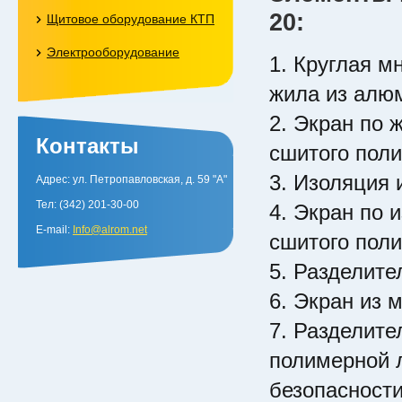
20:
Щитовое оборудование КТП
Электрооборудование
1. Круглая м
жила из алюм
2. Экран по 
Контакты
сшитого поли
3. Изоляция 
Адрес: ул.
Петропавловская, д. 59 "А"
Тел: (342) 201-30-00
4. Экран по 
E-mail:
Info@alrom.net
сшитого поли
5. Разделите
6. Экран из 
7. Разделите
полимерной л
безопасност